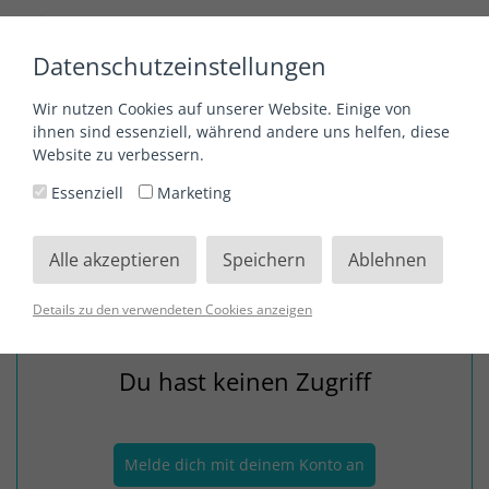
Datenschutzeinstellungen
Wir nutzen Cookies auf unserer Website. Einige von
„Nischenliteratur in einem Verlag veröffentlichen“ - mit
ihnen sind essenziell, während andere uns helfen, diese
Cornelia Linder vom SHEEMA Medien Verlag
Website zu verbessern.
„Nischenliteratur in einem Verlag
Essenziell
Marketing
veröffentlichen“ - mit Cornelia Linder
Alle akzeptieren
Speichern
Ablehnen
vom SHEEMA Medien Verlag
Details zu den verwendeten Cookies anzeigen
Du hast keinen Zugriff
Melde dich mit deinem Konto an